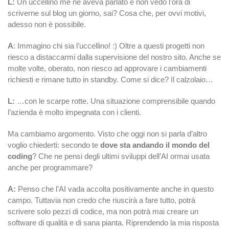
L:
Un uccellino me ne aveva parlato e non vedo l’ora di
scriverne sul blog un giorno, sai? Cosa che, per ovvi motivi,
adesso non è possibile.
A
: Immagino chi sia l’uccellino! :) Oltre a questi progetti non
riesco a distaccarmi dalla supervisione del nostro sito. Anche se
molte volte, oberato, non riesco
ad approvare i cambiamenti
richiesti e rimane tutto in standby. Come si dice? Il calzolaio…
L:
…con le scarpe rotte. Una situazione comprensibile quando
l’azienda è molto impegnata con i clienti.
Ma cambiamo argomento. Visto che oggi non si parla d’altro
voglio chiederti: secondo te
dove sta andando il mondo del
coding
? Che ne pensi degli ultimi sviluppi dell’AI ormai usata
anche per programmare?
A:
Penso che l’AI vada accolta positivamente anche in questo
campo. Tuttavia non credo che riuscirà a fare tutto, potrà
scrivere solo pezzi di codice, ma non potrà mai creare un
software di qualità e di sana pianta. Riprendendo la mia risposta