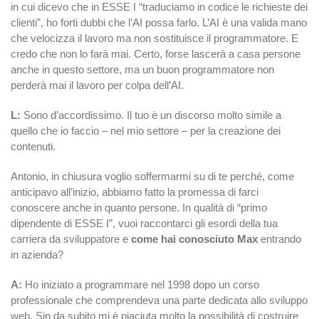
in cui dicevo che in ESSE I “traduciamo in codice le richieste dei
clienti”, ho forti dubbi che l’AI possa farlo. L’AI è una valida mano
che velocizza il lavoro ma non sostituisce il programmatore. E
credo che non lo farà mai. Certo, forse lascerà a casa persone
anche in questo settore, ma un buon programmatore non
perderà mai il lavoro per colpa dell’AI.
L:
Sono d’accordissimo. Il tuo è un discorso molto simile a
quello che io faccio – nel mio settore – per la creazione dei
contenuti.
Antonio, in chiusura voglio soffermarmi su di te perché, come
anticipavo all’inizio, abbiamo fatto la promessa di farci
conoscere anche in quanto persone. In qualità di “primo
dipendente di ESSE I”, vuoi raccontarci gli esordi della tua
carriera da sviluppatore e
come hai conosciuto Max
entrando
in azienda?
A:
Ho iniziato a programmare nel 1998 dopo un corso
professionale che comprendeva una parte dedicata allo sviluppo
web. Sin da subito mi è piaciuta molto la possibilità di costruire