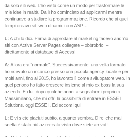
da solo siti web. L’ho vista come un modo per trasformare le
mie idee in realtà. Da lì ho cominciato ad applicarmi mentre
continuavo a studiare la programmazione. Ricordo che ai quei
tempi creavo siti web dinamici con ASP…
L:
A chi lo dici. Prima di approdare al marketing facevo anch’io i
siti con Active Server Pages collegate – obbrobrio! –
direttamente ai database di Access!
A:
Allora era “normale”. Successivamente, una volta formato,
ho ricevuto un incarico presso una piccola agency locale e per
molti anni, fino al 2015, ho lavorato lì come sviluppatore web. In
quel periodo ho fatto crescere insieme al mio ex boss la sua
azienda. Fu lui, dopo qualche anno, a segnalarmi proprio a
Massimiliano, che mi offrì la possibilità di entrare in ESSE I
Solutions
, oggi ESSE I. Ed eccomi qui.
L:
E vi siete piaciuti subito, a quanto sembra. Direi che mai
scelta è stata più azzeccata visto dove siete arrivati!