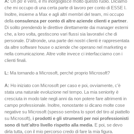
A:
Un po’ è vero, e mi inorgoglisce molto questo ruolo. Diciamo
che mi occupo di una certa parte di lavoro per conto di ESSE I.
Inoltre, insieme a Max e agli altri membri del team, mi occupo
della
consulenza per conto di altre aziende clienti e partner
.
Di solito prendendo le direttive direttamente dai manager esterni
che, a loro volta, gestiscono vari flussi sia lavorativi che di
personale. D’altronde, una parte dei nostri clienti è rappresentata
da altre software house o aziende che operano nel marketing e
nella comunicazione. Altre volte invece ci interfacciamo con i
clienti finali.
L:
Ma tornando a Microsoft, perché proprio Microsoft?
A:
Ho iniziato con Microsoft per caso e poi, ovviamente, c’è
stata una naturale evoluzione nel tempo. La mia seniority è
cresciuta in modo tale negli anni da non potere fare altrimenti in
campo professionale. Inoltre, nonostante si dicano molte cose
negative su Microsoft (spesso sembra lo sport del tiro al piattello
su Microsoft),
i prodotti e gli strumenti per noi professionisti
sono di tutt’altro livello rispetto alla media
. E poi, se devo
dirla tutta, con il mio percorso credo di fare la mia figura.