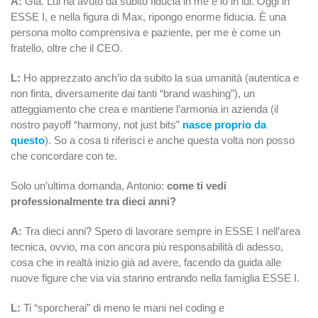
A:
Già. Lui ha avuto da subito fiducia in me e io in lui. Oggi in
ESSE I, e nella figura di Max, ripongo enorme fiducia. È una
persona molto comprensiva e paziente, per me è come un
fratello, oltre che il CEO.
L:
Ho apprezzato anch’io da subito la sua umanità (autentica e
non finta, diversamente dai tanti “brand washing”), un
atteggiamento che crea e mantiene l’armonia in azienda (il
nostro payoff “harmony, not just bits”
nasce proprio da
questo
). So a cosa ti riferisci e anche questa volta non posso
che concordare con te.
Solo un’ultima domanda, Antonio:
come ti vedi
professionalmente tra dieci anni?
A:
Tra dieci anni? Spero di lavorare sempre in ESSE I nell’area
tecnica, ovvio, ma con ancora più responsabilità di adesso,
cosa che in realtà inizio già ad avere, facendo da guida alle
nuove figure
che via via stanno entrando nella famiglia ESSE I.
L:
Ti “sporcherai” di meno le mani nel coding e