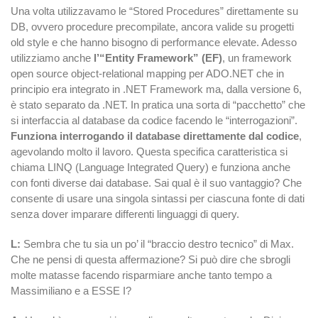
Una volta utilizzavamo le “Stored Procedures” direttamente su
DB, ovvero procedure precompilate, ancora valide su progetti
old style e che hanno bisogno di performance elevate. Adesso
utilizziamo anche
l’“Entity Framework
” (EF)
, un framework
open source object-relational mapping per ADO.NET che in
principio era integrato in .NET Framework ma, dalla versione 6,
è stato separato da .NET. In pratica una sorta di “pacchetto” che
si interfaccia al database da codice facendo le “interrogazioni”.
Funziona interrogando il database direttamente dal codice
,
agevolando molto il lavoro. Questa specifica caratteristica si
chiama LINQ (Language Integrated Query) e funziona anche
con fonti diverse dai database. Sai qual è il suo vantaggio? Che
consente di usare una singola sintassi per ciascuna fonte di dati
senza dover imparare differenti linguaggi di query.
L:
Sembra che tu sia un po’ il “braccio destro tecnico” di Max.
Che ne pensi di questa affermazione? Si può dire che sbrogli
molte matasse facendo risparmiare anche tanto tempo a
Massimiliano e a ESSE I?