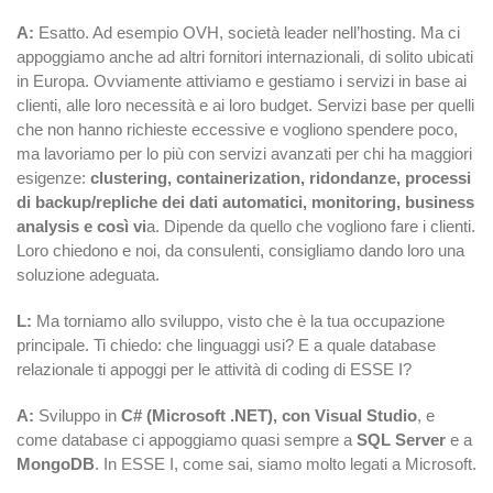
A:
Esatto. Ad esempio OVH, società leader nell’hosting. Ma ci
appoggiamo anche ad altri fornitori internazionali, di solito ubicati
in Europa. Ovviamente attiviamo e gestiamo i servizi in base ai
clienti, alle loro necessità e ai loro budget. Servizi base per quelli
che non hanno richieste eccessive e vogliono spendere poco,
ma lavoriamo per lo più con servizi avanzati per chi ha maggiori
esigenze:
clustering, containerization, ridondanze, processi
di backup/repliche dei dati automatici, monitoring, business
analysis e così vi
a. Dipende da quello che vogliono fare i clienti.
Loro chiedono e noi, da consulenti, consigliamo dando loro una
soluzione adeguata.
L:
Ma torniamo allo sviluppo, visto che è la tua occupazione
principale. Ti chiedo: che linguaggi usi? E a quale database
relazionale ti appoggi per le attività di coding di ESSE I?
A:
Sviluppo in
C# (Microsoft .NET), con Visual Studio
, e
come database ci appoggiamo quasi sempre a
SQL Server
e a
MongoDB
. In ESSE I, come sai, siamo molto legati a Microsoft.