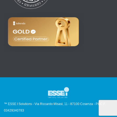
™ ESSE I Solutions - Via Riccardo Misasi, 11 - 87100 Cosenza - P.I./C.F.
03429340783