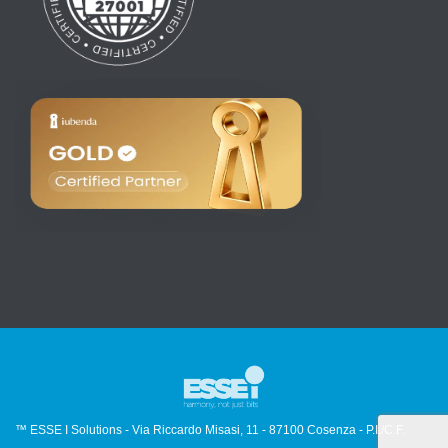
™ ESSE I Solutions - Via Riccardo Misasi, 11 - 87100 Cosenza - P.I./C.F.