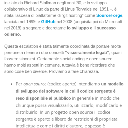
iniziato da Richard Stallman negli anni ’80, e lo sviluppo
collaborativo di Linux da parte di Linus Torvalds nel 1991 –, è
stata l’ascesa di piattaforme di “git hosting” come
SourceForge
,
lanciata nel 1999, e
GitHub
nel 2008 (acquisita poi da Microsoft
nel 2018) a segnare e decretarne
lo sviluppo e il successo
odierno.
Questa escalation è stata talmente coordinata da portare molte
persone a ritenere i due concetti
“visceralmente legati”
, quasi
fossero sinonimi. Certamente social coding e open source
hanno molti aspetti in comune, tuttavia è bene ricordare che
sono cose ben diverse. Proviamo a fare chiarezza.
Per
open source
(codice aperto) intendiamo
un modello
di sviluppo del software in cui il codice sorgente è
in generale in modo che
reso disponibile al pubblico
chiunque possa visualizzarlo, utilizzarlo, modificarlo e
distribuirlo. In un progetto open source il codice
sorgente è aperto e libero da restrizioni di proprietà
intellettuale come i diritti d’autore, e spesso è